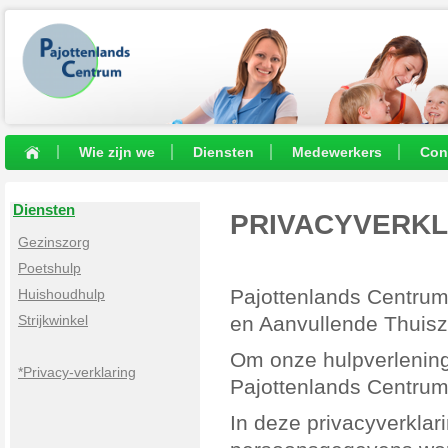
Wie zijn we
Diensten
Medewerkers
Con
Diensten
PRIVACYVERKL
Gezinszorg
Poetshulp
Pajottenlands Centrum
Huishoudhulp
Strijkwinkel
en Aanvullende Thuisz
Om onze hulpverlening
*Privacy-verklaring
Pajottenlands Centru
In deze privacyverklar